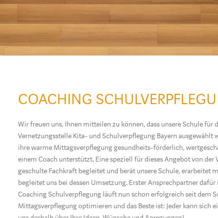
COACHING SCHULVERPFLEG
Wir freuen uns, Ihnen mitteilen zu können, dass unsere Schule für
Vernetzungsstelle Kita- und Schulverpflegung Bayern ausgewählt w
ihre warme Mittagsverpflegung gesundheits-förderlich, wertgesch
einem Coach unterstützt. Eine speziell für dieses Angebot von der
geschulte Fachkraft begleitet und berät unsere Schule, erarbeitet
begleitet uns bei dessen Umsetzung. Erster Ansprechpartner dafür 
Coaching Schulverpflegung läuft nun schon erfolgreich seit dem 
Mittagsverpflegung optimieren und das Beste ist: Jeder kann sich 
uns deshalb über Ihre Ideen, Wünsche und Anregungen!